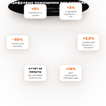
Цифровые помощники для ритейла
+3%
+5%
стратегия → правила → процессы
→ результат → стратегия
к валовой
прибыли в
прибыли —
промо
КА
+2,3%
−30%
спасённой
излишних
выручки —
запасов
магазин
+10%
отчёт за
минуты
рост
финансовая
категории
аналитика
«Готовая еда»