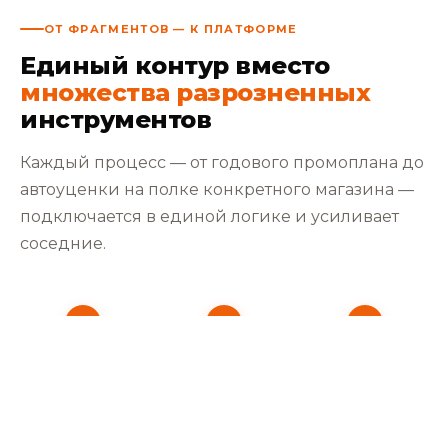
ОТ ФРАГМЕНТОВ — К ПЛАТФОРМЕ
Единый контур вместо
множества разрозненных
инструментов
Каждый процесс — от годового промоплана до
автоуценки на полке конкретного магазина —
подключается в единой логике и усиливает
соседние.
1
2
3
Стратегия
Правила
Процессы
Цели по
Нормы, пороги
Промо,
категориям,
отклонений,
неликвиды,
ролям товаров,
приоритеты
сроки
магазинам
процессов
годности,