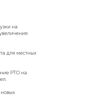
узки на
 увеличения
та для местных
ение РТО на
ел.
 новых