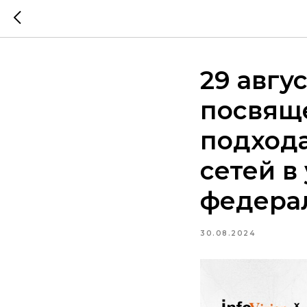
29 авгу
посвящ
подход
сетей в
федера
30.08.2024