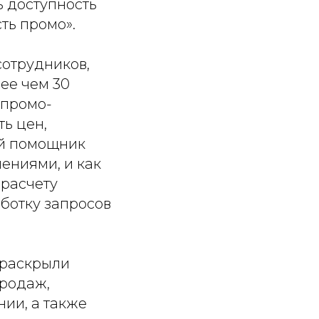
ь доступность
ть промо».
сотрудников,
ее чем 30
 промо-
ь цен,
ый помощник
ениями, и как
 расчету
ботку запросов
 раскрыли
продаж,
ии, а также