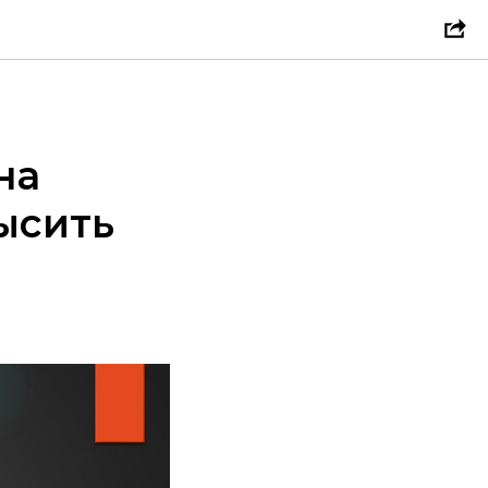
на
высить