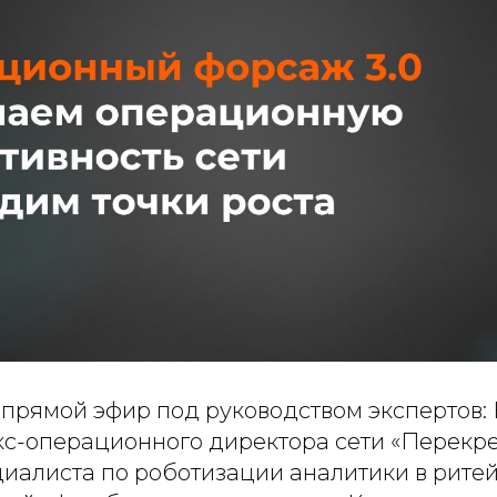
 прямой эфир под руководством экспертов:
кс-операционного директора сети «Перекре
циалиста по роботизации аналитики в рите