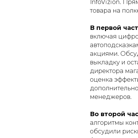
InfoVizion. Пр
товара на полк
В первой час
включая цифро
автоподсказка
акциями. Обсу
выкладку и ост
директора мага
оценка эффект
дополнительно
менеджеров.
Во второй ча
алгоритмы кон
обсудили риск