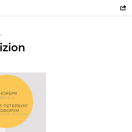
е
izion