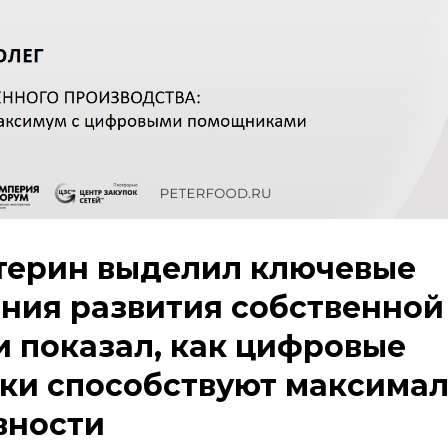
терин выделил ключевые
ния развития собственной 
 и показал, как цифровые
ки способствуют максима
вности