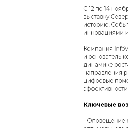
С 12 по 14 но
выставку Севе
историю. Собы
инновациями и
Компания InfoV
и основатель 
динамике роста
направления ра
цифровые помо
эффективности
Ключевые во
- Оповещение 