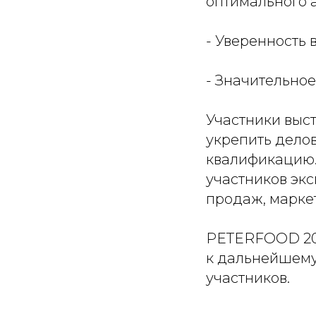
оптимального 
- Уверенность
- Значительно
Участники выс
укрепить дело
квалификацию.
участников эк
продаж, марке
PETERFOOD 202
к дальнейшему
участников.