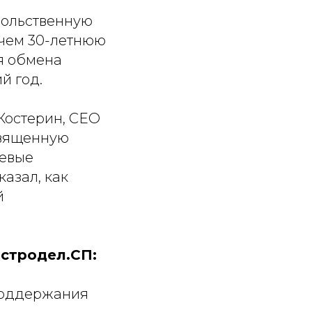
вольственную
чем 30-летнюю
я обмена
й год.
 Костерин, CEO
священную
чевые
казал, как
й
стродел.СП:
 поддержания