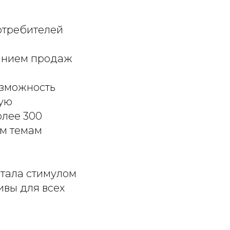
отребителей
ванием продаж
озможность
ную
олее 300
ым темам
тала стимулом
ивы для всех