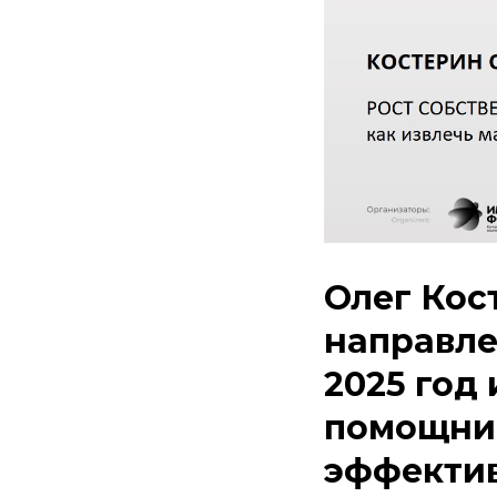
Олег Кос
направле
2025 год
помощни
эффекти