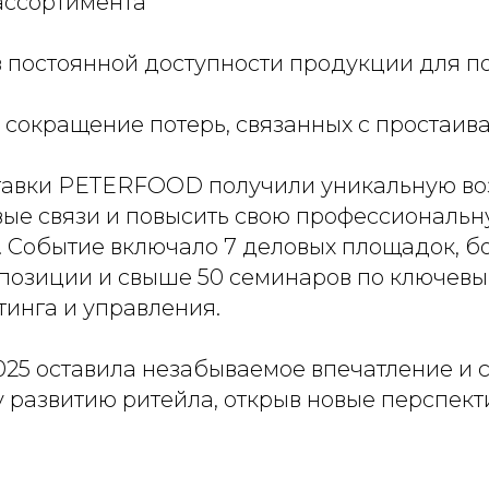
ассортимента
 в постоянной доступности продукции для п
е сокращение потерь, связанных с простаи
тавки PETERFOOD получили уникальную в
вые связи и повысить свою профессиональ
 Событие включало 7 деловых площадок, б
спозиции и свыше 50 семинаров по ключев
тинга и управления.
5 оставила незабываемое впечатление и с
 развитию ритейла, открыв новые перспект