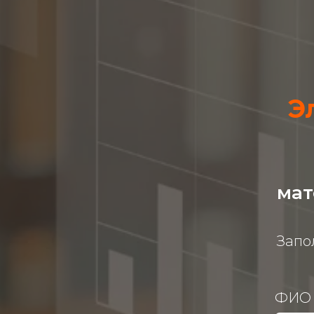
Э
мат
Запо
ФИО