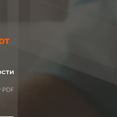
от
ости
т PDF