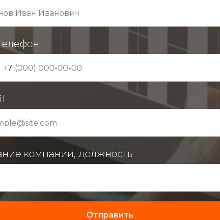
телефон
+7
l
ание компании, должность
Отправить