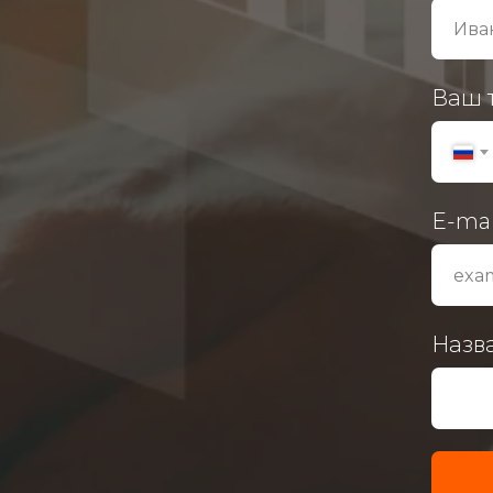
Ваш 
E-mai
Назв