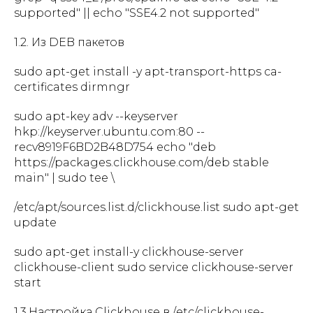
supported" || echo "SSE4.2 not supported"
1.2. Из DEB пакетов
sudo apt-get install -y apt-transport-https ca-
certificates dirmngr
sudo apt-key adv --keyserver
hkp://keyserver.ubuntu.com:80 --
recv8919F6BD2B48D754 echo "deb
https://packages.clickhouse.com/deb stable
main" | sudo tee \
/etc/apt/sources.list.d/clickhouse.list sudo apt-get
update
sudo apt-get install-y clickhouse-server
clickhouse-client sudo service clickhouse-server
start
1.3.Настройка Clickhouse в /etc/clickhouse-