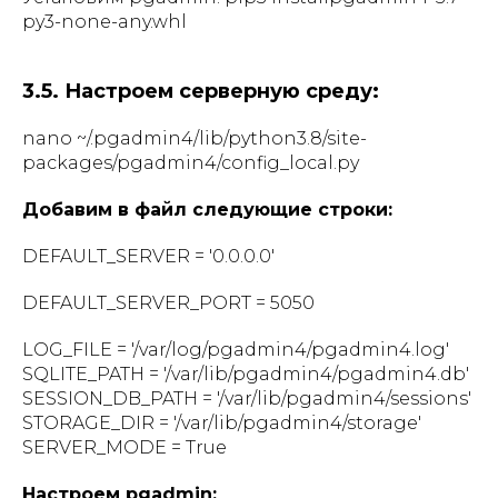
py3-none-any.whl
3.5. Настроем серверную среду:
nano ~/.pgadmin4/lib/python3.8/site-
packages/pgadmin4/config_local.py
Добавим в файл следующие строки:
DEFAULT_SERVER = '0.0.0.0'
DEFAULT_SERVER_PORT = 5050
LOG_FILE = '/var/log/pgadmin4/pgadmin4.log'
SQLITE_PATH = '/var/lib/pgadmin4/pgadmin4.db'
SESSION_DB_PATH = '/var/lib/pgadmin4/sessions'
STORAGE_DIR = '/var/lib/pgadmin4/storage'
SERVER_MODE = True
Настроем pgadmin: