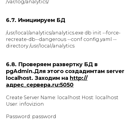
/var/log/analytics/
6.7. Инициируем БД
/usr/local/analytics/analytics.exe db init --force-
recreate-db--dangerous --conf config.yaml --
directory /usr/local/analytics
6.8. Проверяем развертку БД в
pgAdmin.Для этого создадимтам server
localhost. Заходим на
http://
адрес_сервера.ru:5050
Create Server Name: localhost Host: localhost
User: infovizion
Password: password