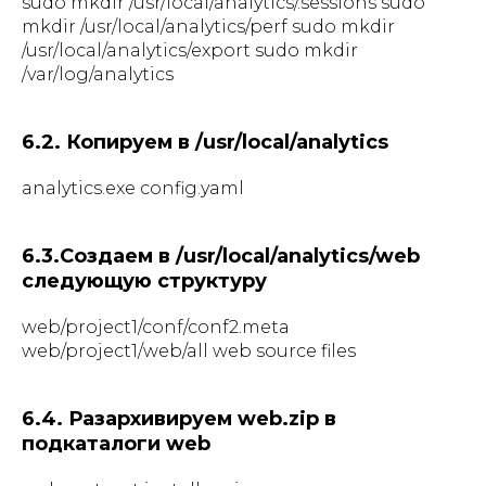
sudo mkdir /usr/local/analytics/.sessions sudo
mkdir /usr/local/analytics/perf sudo mkdir
/usr/local/analytics/export sudo mkdir
/var/log/analytics
6.2. Копируем в /usr/local/analytics
analytics.exe config.yaml
6.3.Создаем в /usr/local/analytics/web
следующую структуру
web/project1/conf/conf2.meta
web/project1/web/all web source files
6.4. Разархивируем web.zip в
подкаталоги web