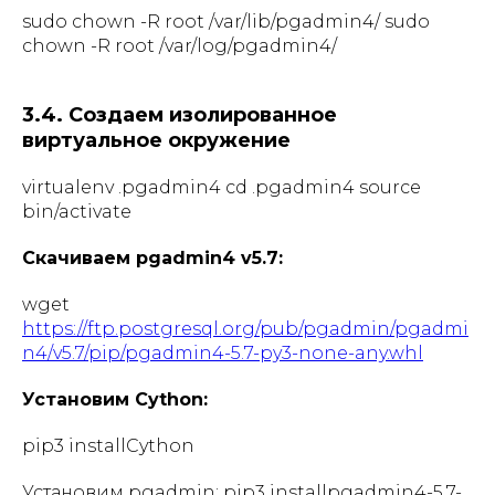
sudo chown -R root /var/lib/pgadmin4/ sudo
chown -R root /var/log/pgadmin4/
3.4. Создаем изолированное
виртуальное окружение
virtualenv .pgadmin4 cd .pgadmin4 source
bin/activate
Скачиваем pgadmin4 v5.7:
wget
https://ftp.postgresql.org/pub/pgadmin/pgadmi
n4/v5.7/pip/pgadmin4-5.7-py3-none-any.whl
Установим Cython:
pip3 installCython
Установим pgadmin: pip3 installpgadmin4-5.7-