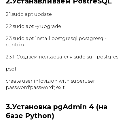
2.Устанавливаем PostreSQL
2.1.sudo apt update
2.2.sudo apt -y upgrade
2.3.sudo apt install postgresql postgresql-
contrib
2.3.1. Создаем пользователя sudo su – postgres
psql
create user infovizion with superuser
password'password'; exit
3.Установка pgAdmin 4 (на
базе Python)