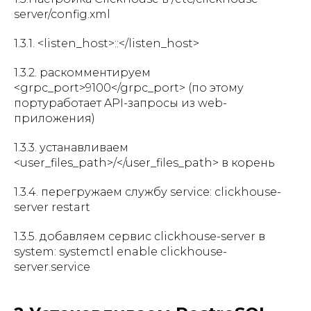
server/config.xml
1.3.1. <listen_host>::</listen_host>
1.3.2. раскомментируем
<grpc_port>9100</grpc_port> (по этому
портуработает API-запросы из web-
приложения)
1.3.3. устанавливаем
<user_files_path>/</user_files_path> в корень
1.3.4. перегружаем службу service: clickhouse-
server restart
1.3.5. добавляем сервис clickhouse-server в
system: systemctl enable clickhouse-
server.service