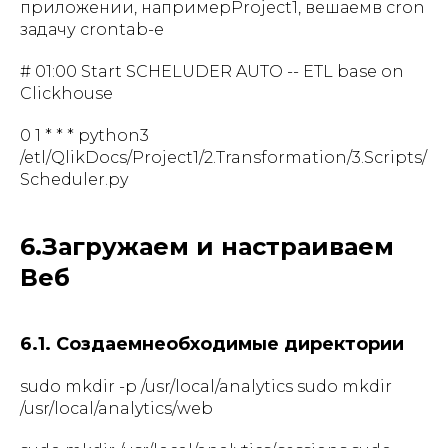
приложении, напримерProject1, вешаемв cron
задачу crontab-e
# 01:00 Start SCHELUDER AUTO -- ETL base on
Clickhouse
0 1 * * * python3
/etl/QlikDocs/Project1/2.Transformation/3.Scripts/
Scheduler.py
6.Загружаем и настраиваем
Веб
6.1. Создаемнеобходимые директории
sudo mkdir -p /usr/local/analytics sudo mkdir
/usr/local/analytics/web