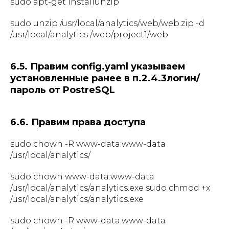
sudo apt-get installunzip
sudo unzip /usr/local/analytics/web/web.zip -d
/usr/local/analytics /web/project1/web
6.5. Правим config.yaml указываем
установленные ранее в п.2.4.3логин/
пароль от PostreSQL
6.6. Правим права доступа
sudo chown -R www-data:www-data
/usr/local/analytics/
sudo chown www-data:www-data
/usr/local/analytics/analytics.exe sudo chmod +x
/usr/local/analytics/analytics.exe
sudo chown -R www-data:www-data