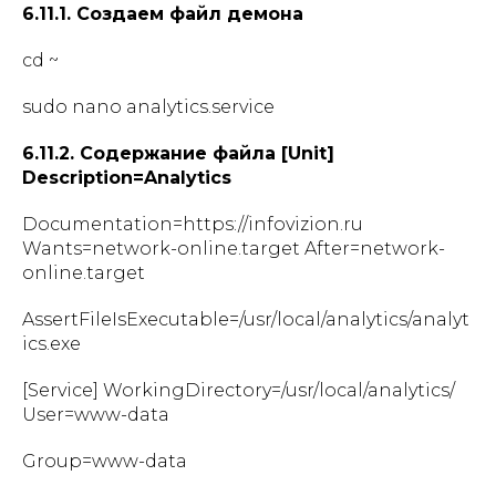
6.11.1. Создаем файл демона
cd ~
sudo nano analytics.service
6.11.2. Содержание файла [Unit]
Description=Analytics
Documentation=https://infovizion.ru
Wants=network-online.target After=network-
online.target
AssertFileIsExecutable=/usr/local/analytics/analyt
ics.exe
[Service] WorkingDirectory=/usr/local/analytics/
User=www-data
Group=www-data