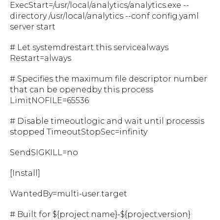
ExecStart=/usr/local/analytics/analytics.exe --
directory /usr/local/analytics --conf config.yaml
server start
# Let systemdrestart this servicealways
Restart=always
# Specifies the maximum file descriptor number
that can be openedby this process
LimitNOFILE=65536
# Disable timeoutlogic and wait until processis
stopped TimeoutStopSec=infinity
SendSIGKILL=no
[Install]
WantedBy=multi-user.target
# Built for ${project.name}-${project.version}