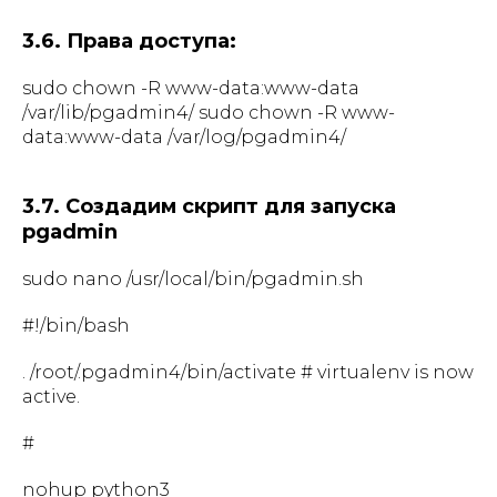
3.6. Права доступа:
sudo chown -R www-data:www-data
/var/lib/pgadmin4/ sudo chown -R www-
data:www-data /var/log/pgadmin4/
3.7. Создадим скрипт для запуска
pgadmin
sudo nano /usr/local/bin/pgadmin.sh
#!/bin/bash
. /root/.pgadmin4/bin/activate # virtualenv is now
active.
#
nohup python3