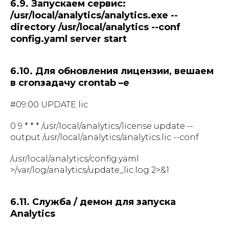
6.9. Запускаем сервис:
/usr/local/analytics/analytics.exe --
directory /usr/local/analytics --conf
config.yaml server start
6.10. Для обновления лицензии, вешаем
в cronзадачу crontab –e
#09:00 UPDATE lic
0 9 * * * /usr/local/analytics/license update --
output /usr/local/analytics/analytics.lic --conf
/usr/local/analytics/config.yaml
>/var/log/analytics/update_lic.log 2>&1
6.11. Служба / демон для запуска
Analytics