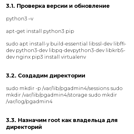
3.1. Проверка версии и обновление
python3 –v
apt-get install python3 pip
sudo apt install-y build-essential libssl-dev libffi-
dev python3-dev libpq-devpython3-dev libkrb5-
dev nginx pip3 install virtualenv
3.2. Создадим директории
sudo mkdir -p /var/lib/pgadmin4/sessions sudo
mkdir /var/lib/pgadmin4/storage sudo mkdir
/var/log/pgadmin4
3.3. Назначим root как владельца для
директорий