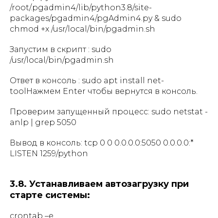
/root/.pgadmin4/lib/python3.8/site-
packages/pgadmin4/pgAdmin4.py & sudo
chmod +x /usr/local/bin/pgadmin.sh
Запустим в скрипт : sudo
/usr/local/bin/pgadmin.sh
Ответ в консоль : sudo apt install net-
toolНажмем Enter чтобы вернутся в консоль.
Проверим запущенный процесс: sudo netstat -
anlp | grep 5050
Вывод в консоль: tcp 0 0 0.0.0.0:5050 0.0.0.0:*
LISTEN 1259/python
3.8. Устанавливаем автозагрузку при
старте системы:
crontab –e